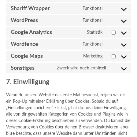
service
to
wistia
Shariff Wrapper
Funktional
Consent
service
to
dsgvo-
WordPress
Funktional
Consent
service
for-
to
shariff-
wp
Google Analytics
Statistik
Consent
service
wrapper
to
wordpress
Wordfence
Funktional
Consent
service
to
google-
Google Maps
Marketing
Consent
service
analytics
to
wordfence
Sonstiges
Zweck wird noch ermittelt
Consent
service
to
google-
7. Einwilligung
service
maps
sonstiges
Wenn du unsere Website das erste Mal besuchst, zeigen wir dir
ein Pop-Up mit einer Erklärung über Cookies. Sobald du auf
„Einstellungen speichern“ klickst, gibst du uns deine Einwilligung
alle von dir gewählten Kategorien von Cookies und Plugins wie in
dieser Cookie-Erklärung beschrieben zu verwenden. Du kannst die
Verwendung von Cookies über deinen Browser deaktivieren, aber
bitte beachte, dass unsere Website dann unter Umständen nicht